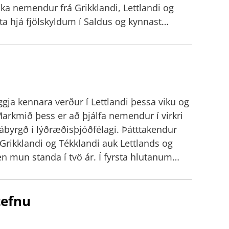
 nemendur frá Grikklandi, Lettlandi og
sjálfsagt að starfsmenn taki þátt í
ta hjá fjölskyldum í Saldus og kynnast
ur stjórnenda við það sé afgerandi. Í
til að upplifa ólíka menningu inni á
að þátttaka í Evrópuverkefnum hafi haft
a sem heldur utan um verkefnið í Lettlandi.
 og skólann í heild. Einstaklingar hafi vaxið í
ar móttökur á mánudagsmorgun þegar
akast á við krefjandi aðstæður og hafi byggt
heiðurs í anda kærleika og ástar, enda
ega. Verkefnisstjóri erlendra samskipta í MTR
ja kennara verður í Lettlandi þessa viku og
Markmið þess er að þjálfa nemendur í virkri
ábyrgð í lýðræðisþjóðfélagi. Þátttakendur
rikklandi og Tékklandi auk Lettlands og
en mun standa í tvö ár. Í fyrsta hlutanum
yrgð, starf sjálfboðaliða og kosningar.
að kynna starf björgunarsveitanna á
tefnu
ndi og þjóð, Fjallabyggð og skólanum sínum.