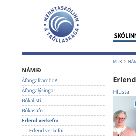
SKÓLIN
MTR
NÁ
NÁMIÐ
Erlend
Áfangaframboð
Áfangalýsingar
Hlusta
Bókalisti
Bókasafn
Erlend verkefni
Erlend verkefni