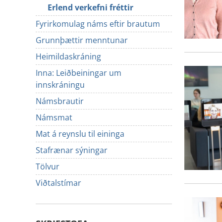
Erlend verkefni fréttir
Fyrirkomulag náms eftir brautum
Grunnþættir menntunar
Heimildaskráning
Inna: Leiðbeiningar um
innskráningu
Námsbrautir
Námsmat
Mat á reynslu til eininga
Stafrænar sýningar
Tölvur
Viðtalstímar