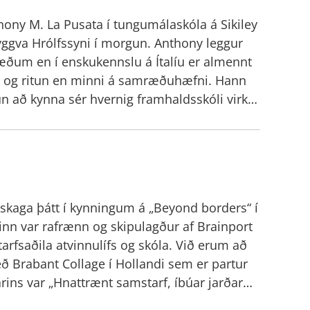
i. Fjarvinna og samstarf af þessu tagi hefur
ny M. La Pusata í tungumálaskóla á Sikiley
um og mun bara halda áfram að aukast þannig
ryggva Hrólfssyni í morgun. Anthony leggur
ndur að undirbúa sig fyrir slíkt
æðum en í enskukennslu á Ítalíu er almennt
i og ritun en minni á samræðuhæfni. Hann
efni eru Áslaug Inga Barðadóttir, Ida Semey
 að kynna sér hvernig framhaldsskóli virkar
 kennslu í MTR, svo sem vendikennslu og
ölsku nemendunum fannst þeir íslensku
 að þeir gætu vel hugsað sér að flatmaga í
 gjarnan er gert í MTR. Þeim fannst
r Morthens í nærverunni að kenna
askaga þátt í kynningum á „Beyond borders“ í
ustofu sinni í Gautaborg í Svíþjóð. Þá vakti
inn var rafrænn og skipulagður af Brainport
taka inngangsáfanga í listum án tillits til
rfsaðila atvinnulífs og skóla. Við erum að
ugmyndin er að nemendurnir á Sikiley og í
 Brabant Collage í Hollandi sem er partur
ensku með æfingum síðar í vetur
us+ umsókninni sem ber yfirheitið