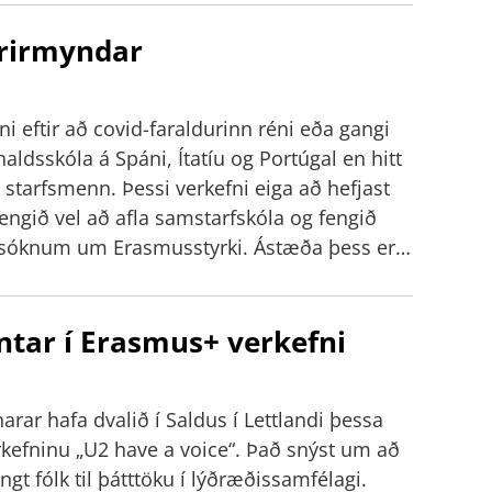
 og kennslu í stafrænum heimi“ eru auk
fyrirmyndar
 og Spáni. Kynningin fór fram í
 varpað frá þeim inn í rafrænt
00 manns voru að fylgjast með úti í Hollandi.
ni eftir að covid-faraldurinn réni eða gangi
r og Ida Semey kynntu. Hollendingarnir stýrðu
aldsskóla á Spáni, Ítatíu og Portúgal en hitt
kólann og fjallað var um sögu skólans,
starfsmenn. Þessi verkefni eiga að hefjast
u og námsaðferðir sem einkenna
ngið vel að afla samstarfskóla og fengið
g eru hornsteinn Erasmus umsóknarinnar.
msóknum um Erasmusstyrki. Ástæða þess er
kið þátt í hafa gengið mjög vel. Í formlegu
ði sem lauk í vor kom fram að framkvæmdin
ntar í Erasmus+ verkefni
yrirmyndar. Allar ferðir tengdust skipulögðum
fyrir í umsókn. Allar ferðir voru farnar og
engdust nýjum kennsluháttum eða nýrri tækni
rar hafa dvalið í Saldus í Lettlandi þessa
 stefnu skólans. Fram kom líka í matinu að
rkefninu „U2 have a voice“. Það snýst um að
æri markviss á reglulegum fundum og á
gt fólk til þátttöku í lýðræðissamfélagi.
 megi að skapast hafi sterk alþjóðleg