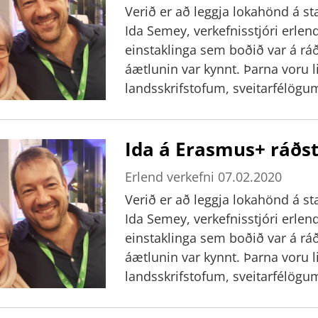
Verið er að leggja lokahönd á st
Ida Semey, verkefnisstjóri erlen
einstaklinga sem boðið var á ráðstefnu í Brussel í síðustu viku þar sem nýja
áætlunin var kynnt. Þarna voru 
landsskrifstofum, sveitarfélög
framhaldsskólum, fræðslusetrum
skipt í 30 umræðuhópa og vinn
Ida á Erasmus+ ráðs
hafa fengið tilfinningu fyrir á
Erasmus+ á hverju sviði sem hún 
Erlend verkefni
07.02.2020
um leiðir að mismunandi markmið
Verið er að leggja lokahönd á st
og með jákvæðar væntingar. Marg
Ida Semey, verkefnisstjóri erlen
sögur. Hún hafi hitt gamla kunni
einstaklinga sem boðið var á ráðstefnu í Brussel í síðustu viku þar sem nýja
tækifæri til að tala öll tungum
áætlunin var kynnt. Þarna voru 
Íslendingunum í ferðinni verið 
landsskrifstofum, sveitarfélög
heiður að fá tækifæri til að ta
framhaldsskólum, fræðslusetrum
hinu margslungna og fjölþjóðle
skipt í 30 umræðuhópa og vinn