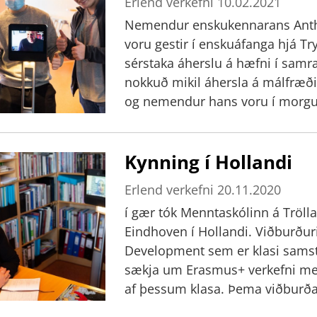
Erlend verkefni
10.02.2021
milli landa í alþjóðlegu samstarf
Nemendur enskukennarans Antho
tekið stórt stökk á covidtíman
voru gestir í enskuáfanga hjá T
að það er nauðsynlegt fyrir neme
sérstaka áherslu á hæfni í samr
vinnuumhverfi. Kennarar í miðannaráfangnum þar sem grunnurin verður
nokkuð mikil áhersla á málfræð
lagður í þessu fjölþjóðlega verk
og nemendur hans voru í morgun
og Tryggvi Hróflsson.
á Íslandi og áherslur í námi og
leiðsagnarmat án lokaprófa. Ít
Kynning í Hollandi
frjálslegir í fasi og létu í ljósi
sófum á meðan þeir læra eins og
Erlend verkefni
20.11.2020
athyglisvert að rekast á Bergþó
í gær tók Menntaskólinn á Tröll
nemendum portrettmálun frá vinn
Eindhoven í Hollandi. Viðburður
athygi að allir nemendur yrðu að 
Development sem er klasi samsta
þess hvaða braut þeir væru á. H
sækja um Erasmus+ verkefni með
MTR bæti samræðuhæfni sína á 
af þessum klasa. Þema viðburðarins var „Hnattrænt samstarf, íbúar jarðar
og tungumálakunnátta“. í Erasm