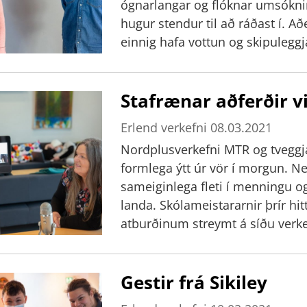
ógnarlangar og flóknar umsókni
hugur stendur til að ráðast í. A
einnig hafa vottun og skipulegg
ef reglum er fylgt. Stefnt er að 
tveir slíkir áfangar í boði. Gert 
Stafrænar aðferðir v
þátt í erlendum samstarfsverke
á næstu fimm árum.
Erlend verkefni
08.03.2021
Nordplusverkefni MTR og tveggja 
formlega ýtt úr vör í morgun.
sameiginlega fleti í menningu og
landa. Skólameistararnir þrír h
atburðinum streymt á síðu verk
verkefni alla miðannarvikuna en
Lettlandi heldur áfram á næsta s
Gestir frá Sikiley
nemendaheimsókna. Markmiðið e
vinna úr upplýsingum með mism