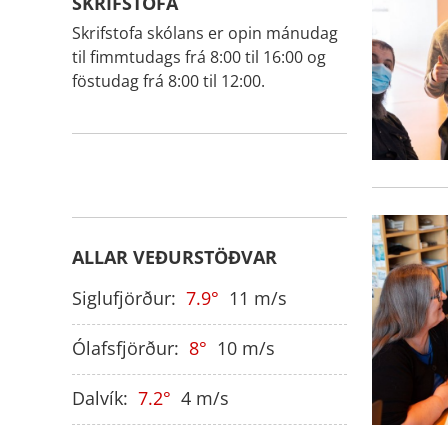
SKRIFSTOFA
Skrifstofa skólans er opin mánudag
til fimmtudags frá 8:00 til 16:00 og
föstudag frá 8:00 til 12:00.
ALLAR VEÐURSTÖÐVAR
Siglufjörður:
7.9
11
m/s
Ólafsfjörður:
8
10
m/s
Dalvík:
7.2
4
m/s