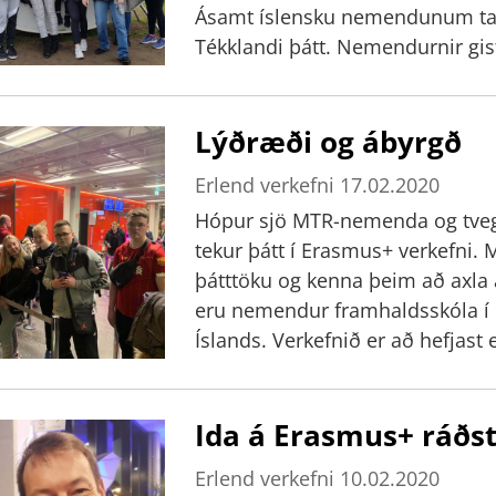
Ásamt íslensku nemendunum taka
menning innan skólans, það þyki 
Tékklandi þátt. Nemendurnir gis
alþjóðlegu samstarfi og stuðning
þannig innbyrðis og fá tækifæri 
formlegri umsögn RANNÍS segir 
heimilunum og í Saldus Videskul
mikil áhrif bæði á einstaklingana
Lýðræði og ábyrgð
Þátttakendur fengu höfðingleg
starfi, eigi auðveldara með að t
haldnir voru tónleikar þeim til 
upp net tengsla við erlenda koll
Erlend verkefni
17.02.2020
Valentínusardagurinn nýliðinn.
er Ida Semey.
Hópur sjö MTR-nemenda og tvegg
tekur þátt í Erasmus+ verkefni. 
þátttöku og kenna þeim að axla 
eru nemendur framhaldsskóla í G
Íslands. Verkefnið er að hefjast 
verður fjallað um borgaralega áb
Nemendahópurinn frá MTR ætlar 
Ida á Erasmus+ ráðs
Íslandi auk þess að segja frá la
Erlend verkefni
10.02.2020