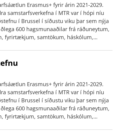
arfsáætlun Erasmus+ fyrir árin 2021-2029.
dra samstarfsverkefna í MTR var í hópi níu
liðlega 600 hagsmunaaðilar frá ráðuneytum,
um, fyrirtækjum, samtökum, háskólum,
 og leikskólum vítt um Evrópu. Gestum var
ustofur með mismunandi þemu. Ida segist
tefnu
skorunum og tækifærum í tengslum við
tók þátt í en ekki hafi allir verið sammála
um. En flestir hafi verið fullir af eldmóði
arfsáætlun Erasmus+ fyrir árin 2021-2029.
ir hafi verið reyndir og sagt skemmtilegar
dra samstarfsverkefna í MTR var í hópi níu
ngja, kynnst mörgu nýju fólki og fengið
álin sex sem hún kann. Þá hafi samveran með
liðlega 600 hagsmunaaðilar frá ráðuneytum,
afar lærdómsrík og skemmtileg og mikill
um, fyrirtækjum, samtökum, háskólum,
ka þátt í umræðum, kynna skólann og kynnast
 og leikskólum vítt um Evrópu. Gestum var
ga samfélagi sem Erasmus+ er.
ustofur með mismunandi þemu. Ida segist