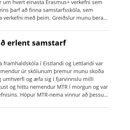
r um hvert einasta Erasmus+ verkefni sem
ðeins þarf að finna samstarfsskóla, sem
ja verkefni með þeim. Greiðslur munu berast
því að á hverju skólaári séu að minnsta kosti
er ráð fyrir að um 130 einstaklingar muni taka
ið erlent samstarf
fnum skólans innan Erasmus+ áætlunarinnar
framhaldskóla í Eistlandi og Lettlandi var
 Nemendur úr skólunum þremur munu skoða
 umhverfi og æfa sig í fjarvinnslu milli
ittust og hittu nemendur MTR í morgun og var
efnisins. Hópur MTR-nema vinnur að þessu
 samstarfið við nemendur í Eistlandi og
kólaári, vonandi í formi
r að nemendur öðlist þjálfun í að safna og
unandi aðferðum og miðla efni lipurlega á