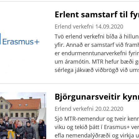
„Menntun, heildræn nálgun náms
Erlent samstarf til 
okkar og Hollendinganna skólar frá Portúgal
gegnum Beam nærverurnar og var
Erlend verkefni
14.09.2020
ráðstefnukerfi þar sem allt að 3
Tvö erlend verkefni bíða á hillun
Skólameistari Lára Stefánsdótti
yfir. Annað er samstarf við framh
nærverunni í skoðunarferð um s
er endurmenntunarverkefni fyrir 
markmið, námsframboð, kennsl
um áramótin. MTR hefur bæði ge
Menntaskólann á Tröllaskaga o
sérlega jákvæð viðbrögð við u
að verkefni sem skólinn hefur te
mati á endurmenntunarnámskei
Björgunarsveitir kyn
hefði að mörgu leyti verið til f
námskeiðum eins og gert var ráð 
Erlend verkefni
20.02.2020
ein að auki. Flest námskeiðin t
Sjö MTR-nemendur og tveir kenna
í námi og kennslu í samræmi við
viku og tekið þátt í Erasmus+ ve
miðlun á reynslu þátttakenda v
efla nemendalýðræði og virkja un
facebooksíðu starfsmanna. Segja