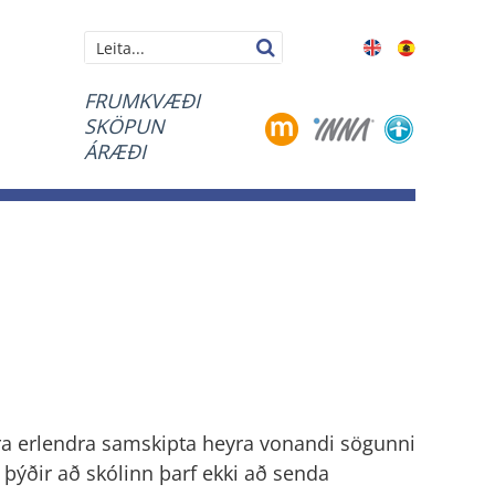
Leita
FRUMKVÆÐI
SKÖPUN
ÁRÆÐI
ra erlendra samskipta heyra vonandi sögunni
 þýðir að skólinn þarf ekki að senda