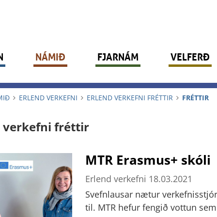
N
NÁMIÐ
FJARNÁM
VELFERÐ
MIÐ
ERLEND VERKEFNI
ERLEND VERKEFNI FRÉTTIR
FRÉTTIR
 verkefni fréttir
MTR Erasmus+ skóli
Erlend verkefni
18.03.2021
Svefnlausar nætur verkefnisstjó
til. MTR hefur fengið vottun sem