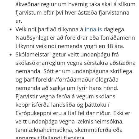
ákveðnar reglur um hvernig taka skal á slíkum
fjarvistum eftir því hver ástæða fjarvistanna
er.
Veikindi þarf að tilkynna á
inna.is
daglega.
Nauðsynlegt er að foreldrar eða forráðamenn
tilkynni veikindi nemenda yngri en 18 ára.
Skólameistari getur veitt undanþágu frá
skólasóknarreglum vegna sérstakra aðstæðna
nemanda. Sótt er um undanþáguna skriflega
og þarf foreldri/forráðamaður ólögráða
nemenda að sækja um fyrir hans hönd.
Fjarvistir vegna ferða á vegum skólans,
keppnisferða landsliða og þátttöku í
Evrópukeppni eru alltaf felldar niður. Ekki er
veitt undanþága vegna læknisheimsókna,
tannlæknaheimsókna, skemmtiferða eða
annarra tilfallandi fjarvista.