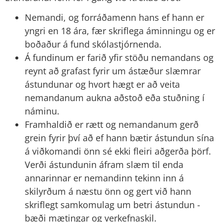
Nemandi, og forráðamenn hans ef hann er
yngri en 18 ára, fær skriflega áminningu og er
boðaður á fund skólastjórnenda.
Á fundinum er farið yfir stöðu nemandans og
reynt að grafast fyrir um ástæður slæmrar
ástundunar og hvort hægt er að veita
nemandanum aukna aðstoð eða stuðning í
náminu.
Framhaldið er rætt og nemandanum gerð
grein fyrir því að ef hann bætir ástundun sína
á viðkomandi önn sé ekki fleiri aðgerða þörf.
Verði ástundunin áfram slæm til enda
annarinnar er nemandinn tekinn inn á
skilyrðum á næstu önn og gert við hann
skriflegt samkomulag um betri ástundun -
bæði mætingar og verkefnaskil.