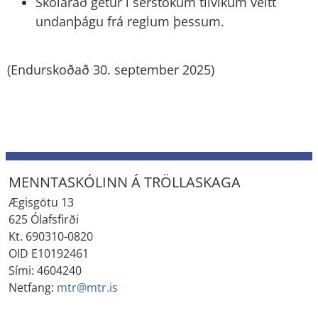
Skólaráð getur í sérstökum tilvikum veitt
undanþágu frá reglum þessum.
(Endurskoðað 30. september 2025)
MENNTASKÓLINN Á TRÖLLASKAGA
Ægisgötu 13
625 Ólafsfirði
Kt. 690310-0820
OID E10192461
Sími: 4604240
Netfang:
mtr@mtr.is