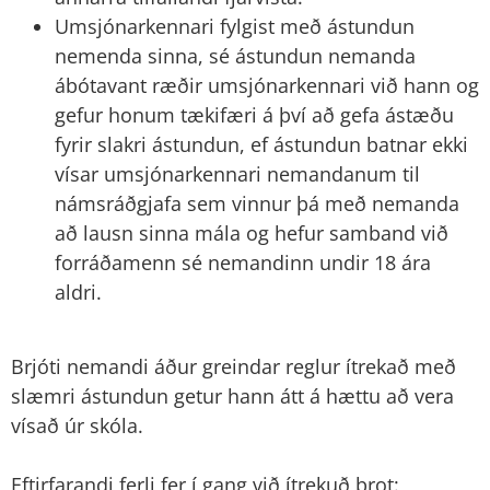
Umsjónarkennari fylgist með ástundun
nemenda sinna, sé ástundun nemanda
ábótavant ræðir umsjónarkennari við hann og
gefur honum tækifæri á því að gefa ástæðu
fyrir slakri ástundun, ef ástundun batnar ekki
vísar umsjónarkennari nemandanum til
námsráðgjafa sem vinnur þá með nemanda
að lausn sinna mála og hefur samband við
forráðamenn sé nemandinn undir 18 ára
aldri.
Brjóti nemandi áður greindar reglur ítrekað með
slæmri ástundun getur hann átt á hættu að vera
vísað úr skóla.
Eftirfarandi ferli fer í gang við ítrekuð brot: