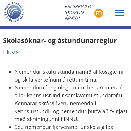
FRUMKVÆÐI
SKÖPUN
ÁRÆÐI
Skólasóknar- og ástundunarreglur
Hlusta
Nemendur skulu stunda námið af kostgæfni
og skila verkefnum á réttum tíma.
Nemendum í reglulegu námi ber að mæta í
allar kennslustundir samkvæmt stundatöflu.
Kennarar skrá viðveru nemenda í
kennslustundir og nemendur þurfa að fylgjast
með skráningunni í INNU.
Séu nemendur fjarverandi úr skóla gilda