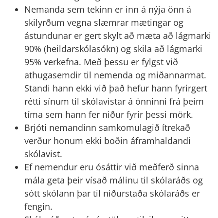
Nemanda sem tekinn er inn á nýja önn á
skilyrðum vegna slæmrar mætingar og
ástundunar er gert skylt að mæta að lágmarki
90% (heildarskólasókn) og skila að lágmarki
95% verkefna. Með þessu er fylgst við
athugasemdir til nemenda og miðannarmat.
Standi hann ekki við það hefur hann fyrirgert
rétti sínum til skólavistar á önninni frá þeim
tíma sem hann fer niður fyrir þessi mörk.
Brjóti nemandinn samkomulagið ítrekað
verður honum ekki boðin áframhaldandi
skólavist.
Ef nemendur eru ósáttir við meðferð sinna
mála geta þeir vísað málinu til skólaráðs og
sótt skólann þar til niðurstaða skólaráðs er
fengin.