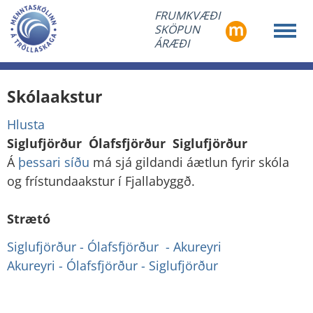
FRUMKVÆÐI
SKÖPUN
ÁRÆÐI
Skólaakstur
Hlusta
Siglufjörður  Ólafsfjörður  Siglufjörður
Á
þessari síðu
má sjá gildandi áætlun fyrir skóla
og frístundaakstur í Fjallabyggð.
Strætó
Siglufjörður - Ólafsfjörður - Akureyri
Akureyri - Ólafsfjörður - Siglufjörður