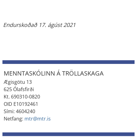
Endurskoðað 17. ágúst 2021
MENNTASKÓLINN Á TRÖLLASKAGA
Ægisgötu 13
625 Ólafsfirði
Kt. 690310-0820
OID E10192461
Sími: 4604240
Netfang:
mtr@mtr.is