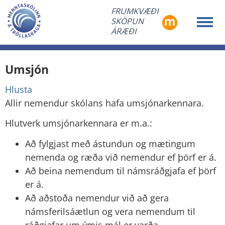
FRUMKVÆÐI
SKÖPUN
ÁRÆÐI
Umsjón
Hlusta
Allir nemendur skólans hafa umsjónarkennara.
Hlutverk umsjónarkennara er m.a.:
Að fylgjast með ástundun og mætingum
nemenda og ræða við nemendur ef þörf er á.
Að beina nemendum til námsráðgjafa ef þörf
er á.
Að aðstoða nemendur við að gera
námsferilsáætlun og vera nemendum til
ráðgjafar um ýmis mál er varða