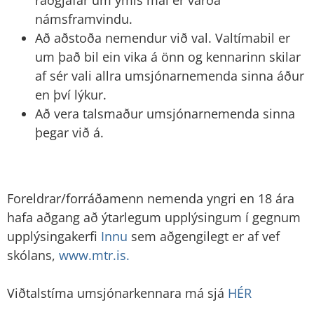
námsframvindu.
Að aðstoða nemendur við val. Valtímabil er
um það bil ein vika á önn og kennarinn skilar
af sér vali allra umsjónarnemenda sinna áður
en því lýkur.
Að vera talsmaður umsjónarnemenda sinna
þegar við á.
Foreldrar/forráðamenn nemenda yngri en 18 ára
hafa aðgang að ýtarlegum upplýsingum í gegnum
upplýsingakerfi
Innu
sem aðgengilegt er af vef
skólans,
www.mtr.is.
Viðtalstíma umsjónarkennara má sjá
HÉR