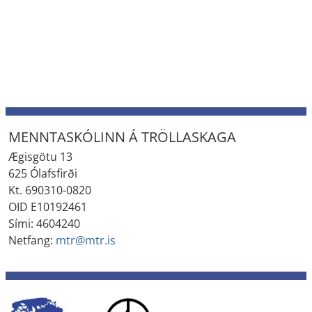
MENNTASKÓLINN Á TRÖLLASKAGA
Ægisgötu 13
625 Ólafsfirði
Kt. 690310-0820
OID E10192461
Sími: 4604240
Netfang:
mtr@mtr.is