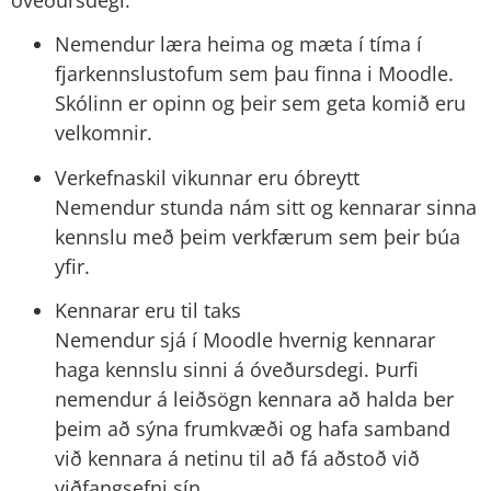
Nemendur læra heima og mæta í tíma í
fjarkennslustofum sem þau finna i Moodle.
Skólinn er opinn og þeir sem geta komið eru
velkomnir.
Verkefnaskil vikunnar eru óbreytt
Nemendur stunda nám sitt og kennarar sinna
kennslu með þeim verkfærum sem þeir búa
yfir.
Kennarar eru til taks
Nemendur sjá í Moodle hvernig kennarar
haga kennslu sinni á óveðursdegi. Þurfi
nemendur á leiðsögn kennara að halda ber
þeim að sýna frumkvæði og hafa samband
við kennara á netinu til að fá aðstoð við
viðfangsefni sín.