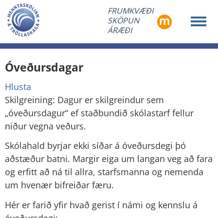
FRUMKVÆÐI
SKÖPUN
ÁRÆÐI
Óveðursdagar
Hlusta
Skilgreining: Dagur er skilgreindur sem
„óveðursdagur“ ef staðbundið skólastarf fellur
niður vegna veðurs.
Skólahald byrjar ekki síðar á óveðursdegi þó
aðstæður batni. Margir eiga um langan veg að fara
og erfitt að ná til allra, starfsmanna og nemenda
um hvenær bifreiðar færu.
Hér er farið yfir hvað gerist í námi og kennslu á
óveðursdegi: