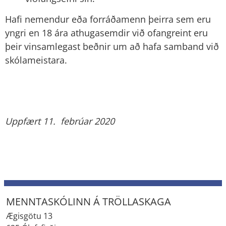
Hafi nemendur eða forráðamenn þeirra sem eru
yngri en 18 ára athugasemdir við ofangreint eru
þeir vinsamlegast beðnir um að hafa samband við
skólameistara.
Uppfært 11. febrúar 2020
MENNTASKÓLINN Á TRÖLLASKAGA
Ægisgötu 13