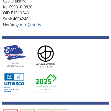
625 Ólafsfirði
Kt. 690310-0820
OID E10192461
Sími: 4604240
Netfang:
mtr@mtr.is