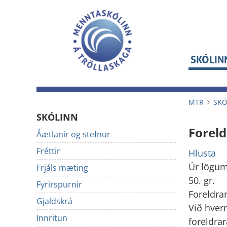
SKÓLIN
MTR
SKÓ
SKÓLINN
Forel
Áætlanir og stefnur
Fréttir
Hlusta
Úr lögum
Frjáls mæting
50. gr.
Fyrirspurnir
Foreldra
Gjaldskrá
Við hvern
Innritun
foreldra