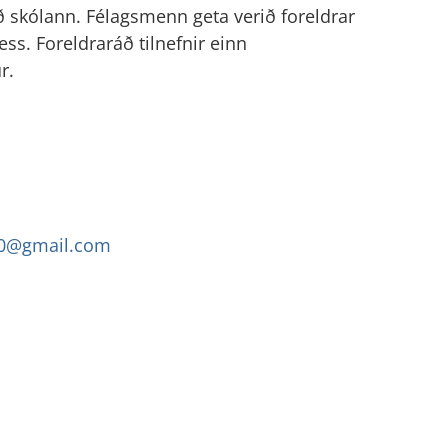
 skólann. Félagsmenn geta verið foreldrar
ss. Foreldraráð tilnefnir einn
r.
10@gmail.com