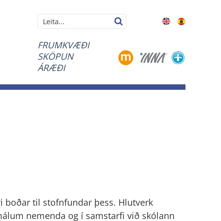
Leita
FRUMKVÆÐI
SKÖPUN
ÁRÆÐI
i boðar til stofnfundar þess. Hlutverk
amálum nemenda og í samstarfi við skólann