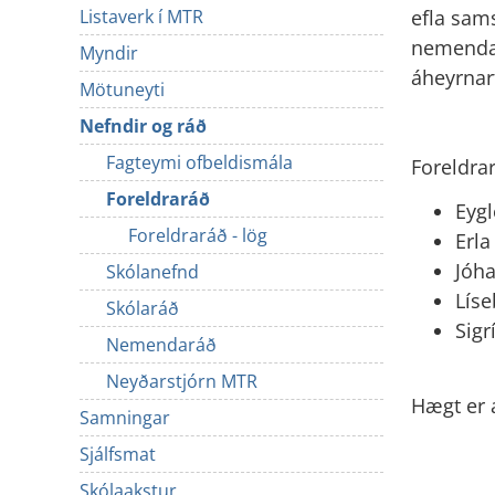
efla sam
Listaverk í MTR
nemenda v
Myndir
áheyrnarf
Mötuneyti
Nefndir og ráð
Fagteymi ofbeldismála
Foreldra
Foreldraráð
E
Foreldraráð - lög
Erl
Jóh
Skólanefnd
Lí
Skólaráð
Sigr
Nemendaráð
Neyðarstjórn MTR
Hægt er 
Samningar
Sjálfsmat
Skólaakstur