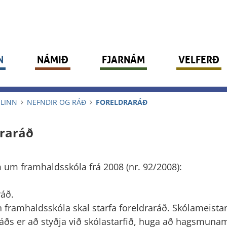
N
NÁMIÐ
FJARNÁM
VELFERÐ
LINN
NEFNDIR OG RÁÐ
FORELDRARÁÐ
draráð
 um framhaldsskóla frá 2008 (nr. 92/2008):
ráð.
 framhaldsskóla skal starfa foreldraráð. Skólameistar
ráðs er að styðja við skólastarfið, huga að hagsmun