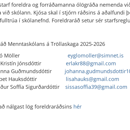
starf foreldra og forráðamanna ólögráða nemenda við
ið skólann. Kjósa skal í stjórn ráðsins á aðalfundi þe
ulltrúa í skólanefnd. Foreldraráð setur sér starfsreglu
ráð Menntaskólans á Tröllaskaga 2025-2026
ygló Möller
eyglomoller@simnet.is
a Kristín Jónsdóttir
erlakr88@gmail.com
anna Guðmundsdóttir
johanna.gudmundsdottir
sebet Hauksdóttir
lisahauks@gmail.com
íður Soffía Sigurðardóttir
sissasoffia39@gmail.com
að nálgast lög foreldraráðsins
hér