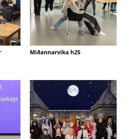
r
Miðannarvika h25