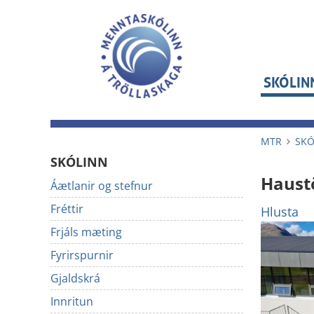
SKÓLIN
MTR
SKÓ
SKÓLINN
Haust
Áætlanir og stefnur
Fréttir
Hlusta
Frjáls mæting
Fyrirspurnir
Gjaldskrá
Innritun