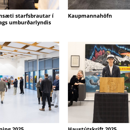
sæti starfsbrautar í
Kaupmannahöfn
dags umburðarlyndis
ning 2025
Haustútskrift 2025