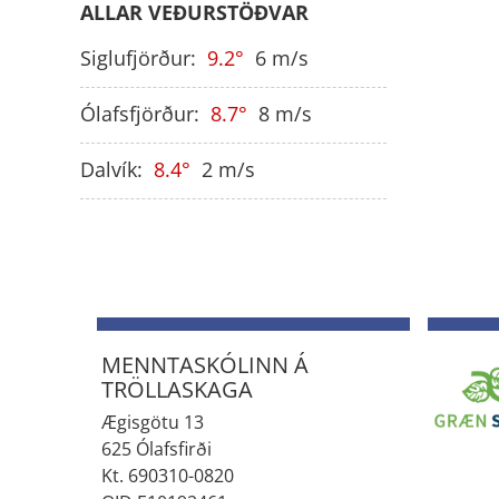
ALLAR VEÐURSTÖÐVAR
Siglufjörður:
9.2
6
m/s
Ólafsfjörður:
8.7
8
m/s
Dalvík:
8.4
2
m/s
MENNTASKÓLINN Á
TRÖLLASKAGA
Ægisgötu 13
625 Ólafsfirði
Kt. 690310-0820