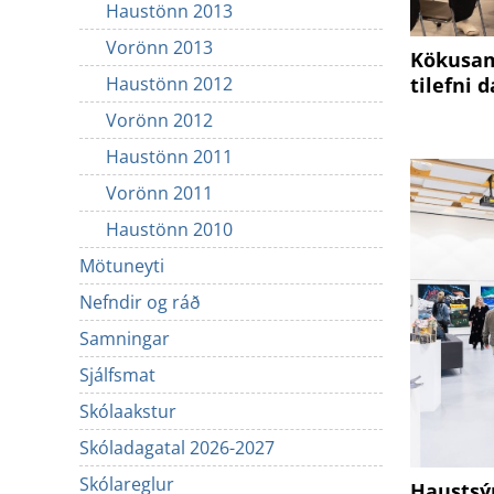
Haustönn 2013
Vorönn 2013
Kökusam
Haustönn 2012
tilefni 
Vorönn 2012
Haustönn 2011
Vorönn 2011
Haustönn 2010
Mötuneyti
Nefndir og ráð
Samningar
Sjálfsmat
Skólaakstur
Skóladagatal 2026-2027
Skólareglur
Haustsý