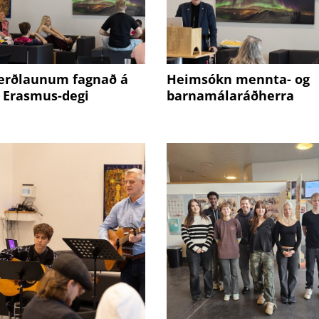
erðlaunum fagnað á
Heimsókn mennta- og
 Erasmus-degi
barnamálaráðherra