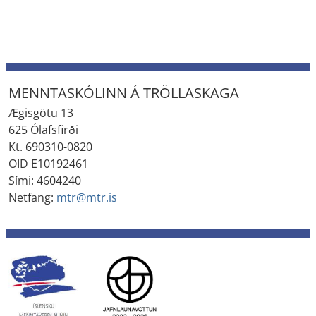
MENNTASKÓLINN Á TRÖLLASKAGA
Ægisgötu 13
625 Ólafsfirði
Kt. 690310-0820
OID E10192461
Sími: 4604240
Netfang:
mtr@mtr.is