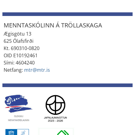
MENNTASKÓLINN Á TRÖLLASKAGA
Ægisgötu 13
625 Ólafsfirði
Kt. 690310-0820
OID E10192461
Sími: 4604240
Netfang:
mtr@mtr.is