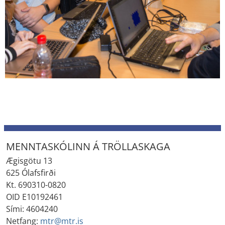
MENNTASKÓLINN Á TRÖLLASKAGA
Ægisgötu 13
625 Ólafsfirði
Kt. 690310-0820
OID E10192461
Sími: 4604240
Netfang:
mtr@mtr.is