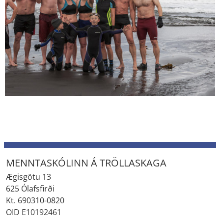
MENNTASKÓLINN Á TRÖLLASKAGA
Ægisgötu 13
625 Ólafsfirði
Kt. 690310-0820
OID E10192461