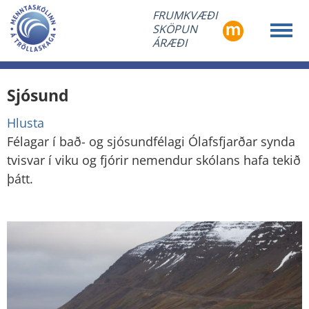
FRUMKVÆÐI
SKÖPUN
ÁRÆÐI
Sjósund
Hlusta
Félagar í bað- og sjósundfélagi Ólafsfjarðar synda
tvisvar í viku og fjórir nemendur skólans hafa tekið
þátt.