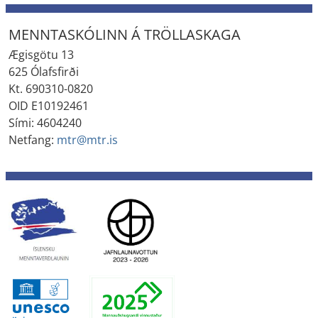
MENNTASKÓLINN Á TRÖLLASKAGA
Ægisgötu 13
625 Ólafsfirði
Kt. 690310-0820
OID E10192461
Sími: 4604240
Netfang:
mtr@mtr.is