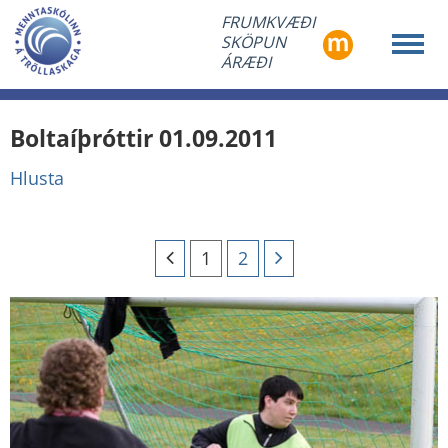
FRUMKVÆÐI
SKÖPUN
ÁRÆÐI
Boltaíþróttir 01.09.2011
Hlusta
1
2