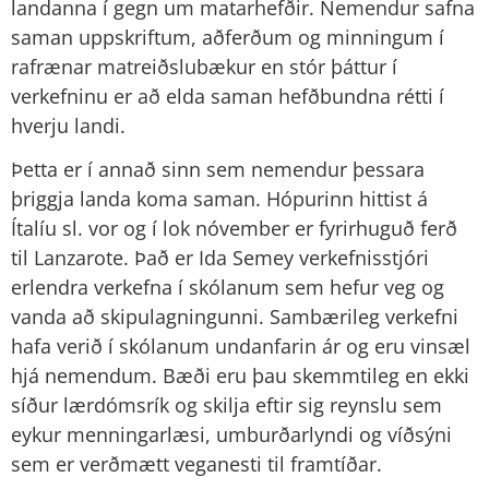
landanna í gegn um matarhefðir. Nemendur safna
saman uppskriftum, aðferðum og minningum í
rafrænar matreiðslubækur en stór þáttur í
verkefninu er að elda saman hefðbundna rétti í
hverju landi.
Þetta er í annað sinn sem nemendur þessara
þriggja landa koma saman. Hópurinn hittist á
Ítalíu sl. vor og í lok nóvember er fyrirhuguð ferð
til Lanzarote. Það er Ida Semey verkefnisstjóri
erlendra verkefna í skólanum sem hefur veg og
vanda að skipulagningunni. Sambærileg verkefni
hafa verið í skólanum undanfarin ár og eru vinsæl
hjá nemendum. Bæði eru þau skemmtileg en ekki
síður lærdómsrík og skilja eftir sig reynslu sem
eykur menningarlæsi, umburðarlyndi og víðsýni
sem er verðmætt veganesti til framtíðar.