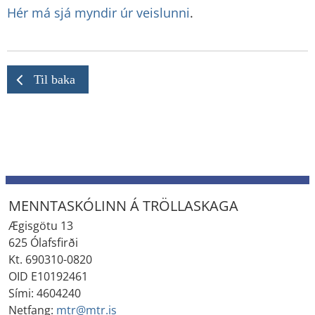
Hér má sjá myndir úr veislunni
.
Til baka
MENNTASKÓLINN Á TRÖLLASKAGA
Ægisgötu 13
625 Ólafsfirði
Kt. 690310-0820
OID E10192461
Sími: 4604240
Netfang:
mtr@mtr.is