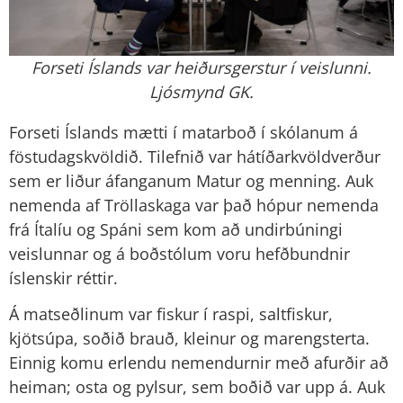
Forseti Íslands var heiðursgerstur í veislunni.
Ljósmynd GK.
Forseti Íslands mætti í matarboð í skólanum á
föstudagskvöldið. Tilefnið var hátíðarkvöldverður
sem er liður áfanganum Matur og menning. Auk
nemenda af Tröllaskaga var það hópur nemenda
frá Ítalíu og Spáni sem kom að undirbúningi
veislunnar og á boðstólum voru hefðbundnir
íslenskir réttir.
Á matseðlinum var fiskur í raspi, saltfiskur,
kjötsúpa, soðið brauð, kleinur og marengsterta.
Einnig komu erlendu nemendurnir með afurðir að
heiman; osta og pylsur, sem boðið var upp á. Auk