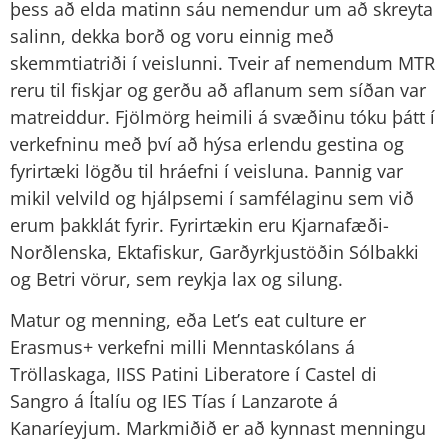
þess að elda matinn sáu nemendur um að skreyta
salinn, dekka borð og voru einnig með
skemmtiatriði í veislunni. Tveir af nemendum MTR
reru til fiskjar og gerðu að aflanum sem síðan var
matreiddur. Fjölmörg heimili á svæðinu tóku þátt í
verkefninu með því að hýsa erlendu gestina og
fyrirtæki lögðu til hráefni í veisluna. Þannig var
mikil velvild og hjálpsemi í samfélaginu sem við
erum þakklát fyrir. Fyrirtækin eru Kjarnafæði-
Norðlenska, Ektafiskur, Garðyrkjustöðin Sólbakki
og Betri vörur, sem reykja lax og silung.
Matur og menning, eða Let’s eat culture er
Erasmus+ verkefni milli Menntaskólans á
Tröllaskaga, IISS Patini Liberatore í Castel di
Sangro á Ítalíu og IES Tías í Lanzarote á
Kanaríeyjum. Markmiðið er að kynnast menningu